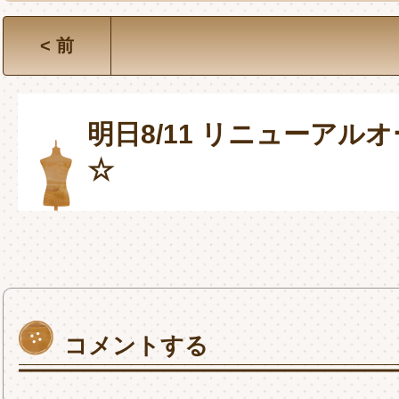
< 前
明日8/11 リニューアル
☆
コメントする