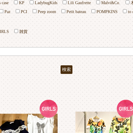
 case
KP
LadybugKids
Lili Gaufrette
Malvi&Co.
Paz
PCI
Peep zoom
Petit bateau
POMPKINS
to 
IRLS
雑貨