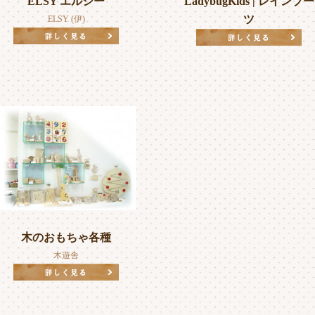
ELSY エルシー
LadybugKids | レインブー
ツ
ELSY (伊)
木のおもちゃ各種
木遊舎