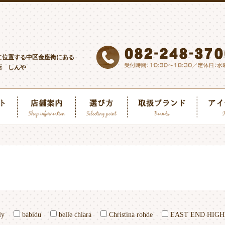
に位置する中区金座街にある
店 しんや
ly
babidu
belle chiara
Christina rohde
EAST END HIG