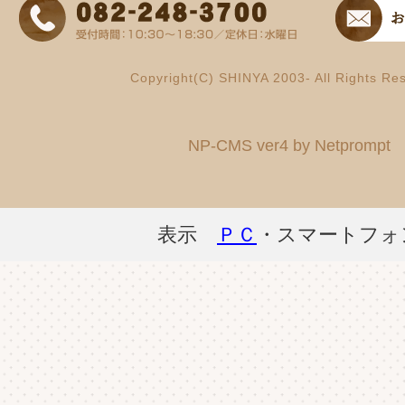
Copyright(C) SHINYA 2003- All Rights Re
NP-CMS ver4 by Netprompt
表示
ＰＣ
・スマートフォ