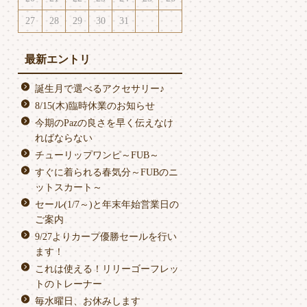
27
28
29
30
31
最新エントリ
誕生月で選べるアクセサリー♪
8/15(木)臨時休業のお知らせ
今期のPazの良さを早く伝えなけ
ればならない
チューリップワンピ～FUB～
すぐに着られる春気分～FUBのニ
ットスカート～
セール(1/7～)と年末年始営業日の
ご案内
9/27よりカープ優勝セールを行い
ます！
これは使える！リリーゴーフレッ
トのトレーナー
毎水曜日、お休みします