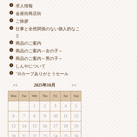
求人情報
金座街商店街
ご挨拶
仕事と全然関係のない個人的なこ
と
商品のご案内
商品のご案内～女の子～
商品のご案内～男の子～
しんやについて
’16カープありがとうセール
<<
2025年10月
>>
Mon
Tue
Web
Thu
Fri
Sat
Sun
1
2
3
4
5
6
7
8
9
10
11
12
13
14
15
16
17
18
19
20
21
22
23
24
25
26