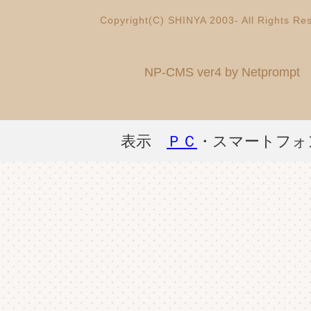
Copyright(C) SHINYA 2003- All Rights Re
NP-CMS ver4 by Netprompt
表示
ＰＣ
・スマートフォ